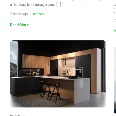
à Toulon, le drainage joue […]
c
[
2 mois ago
Admin
7
Read More
R