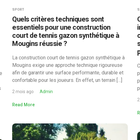
SPORT
S
Quels critères techniques sont
essentiels pour une construction
court de tennis gazon synthétique à
Mougins réussie ?
La construction court de tennis gazon synthétique à
Mougins exige une approche technique rigoureuse
C
afin de garantir une surface performante, durable et
ue
p
confortable pour les joueurs. En effet, un terrain […]
p
s
p
2 mois ago
Admin
2
Read More
R