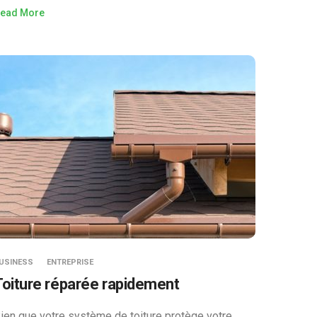
ead More
USINESS
ENTREPRISE
Toiture réparée rapidement
ien que votre système de toiture protège votre