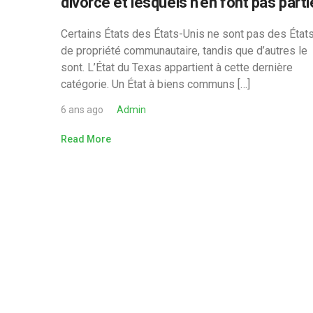
divorce et lesquels n’en font pas parti
Certains États des États-Unis ne sont pas des État
de propriété communautaire, tandis que d’autres le
sont. L’État du Texas appartient à cette dernière
catégorie. Un État à biens communs […]
6 ans ago
Admin
Read More