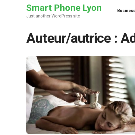
Skip to the content
Smart Phone Lyon
Busines
Just another WordPress site
Auteur/autrice :
A