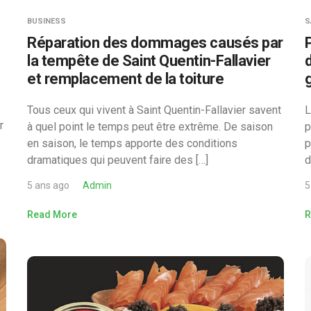
BUSINESS
S
Réparation des dommages causés par
P
la tempête de Saint Quentin-Fallavier
et remplacement de la toiture
Tous ceux qui vivent à Saint Quentin-Fallavier savent
L
r
à quel point le temps peut être extrême. De saison
p
en saison, le temps apporte des conditions
p
dramatiques qui peuvent faire des […]
d
5 ans ago
Admin
5
Read More
R