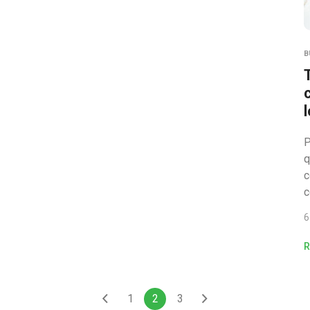
B
l
P
q
c
c
6
R
1
2
3